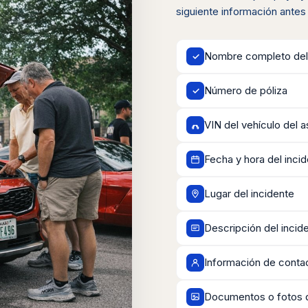
siguiente información antes
Nombre completo del
✓
Número de póliza
✓
VIN del vehículo del 
Fecha y hora del inci
azar
Lugar del incidente
Descripción del incid
Información de contac
Documentos o fotos de