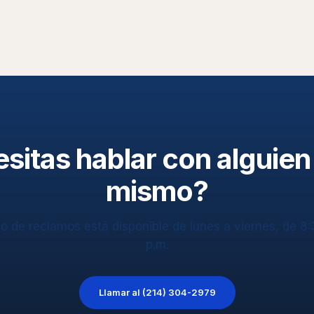
sitas hablar con alguien
mismo?
o de reclamos está disponible de lunes a viernes, de 8:
p.m.
Llamar al (214) 304-2979