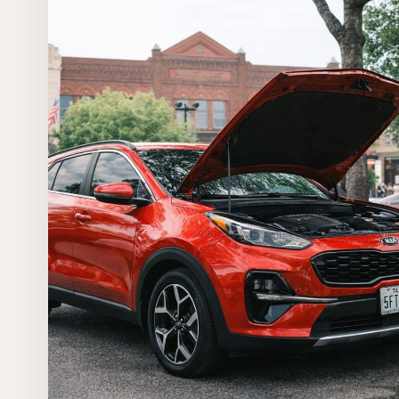
Marcador de foto
sube
para reempl
claims-hero.jpg