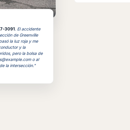
7-3091
. El accidente
ección de Greenville
asó la luz roja y me
conductor y la
idos, pero la bolsa de
es@example.com
o al
e la intersección."